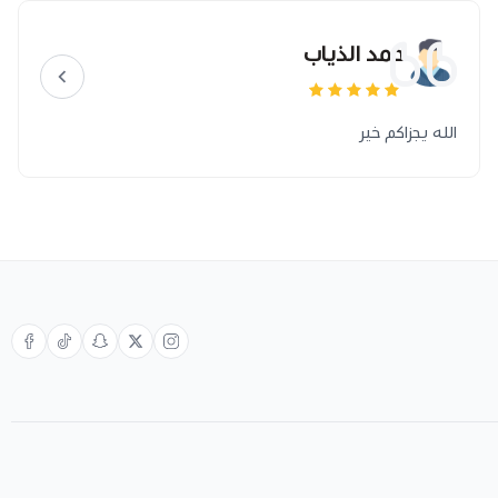
حمد الذياب
الله يجزاكم خير