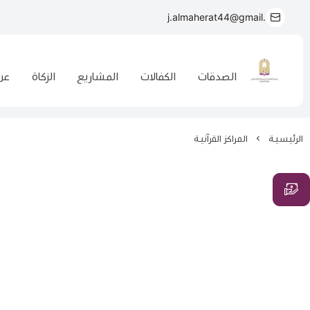
j.almaherat44@gmail.com
الصدقات
الكفالات
المشاريع
الزكاة
عن
الرئيسية
المراكز القرآنية
الكفالات
الزكاة
المشاريع
الصدقة
مبلغ المساهمة