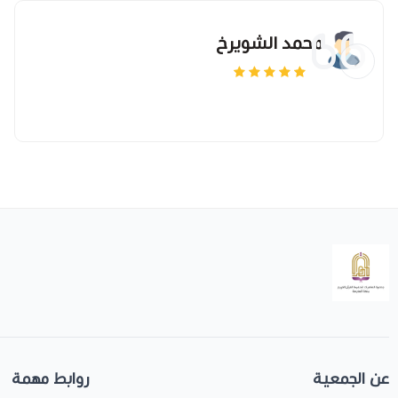
$
١٠٠
٥٠
١٠
$
$
$
محمد الشويرخ
تبرع الآن
عن الجمعية
روابط مهمة